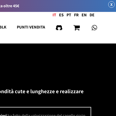
X
a oltre 45€
Lingua
IT
ES
PT
FR
EN
DE
 BLK
PUNTI VENDITA
ndità cute e lunghezze e realizzare
ieri
ha fatto della valorizzazione del capello riccio