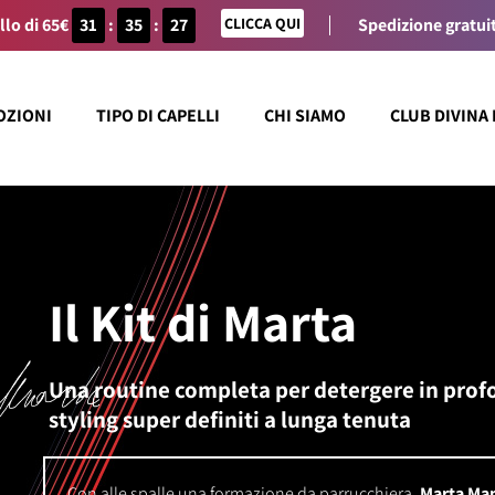
llo di 65€
31
:
35
:
27
CLICCA QUI
Spedizione gratuit
OZIONI
TIPO DI CAPELLI
CHI SIAMO
CLUB DIVINA
Il Kit di Marta
Una routine completa per detergere in profo
styling super definiti a lunga tenuta
Con alle spalle una formazione da parrucchiera,
Marta Man