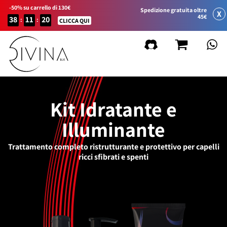
-50% su carrello di 130€
Spedizione gratuita oltre
X
45€
38
11
20
:
:
CLICCA QUI
Kit Idratante e
Illuminante
Trattamento completo ristrutturante e protettivo per capelli
ricci sfibrati e spenti