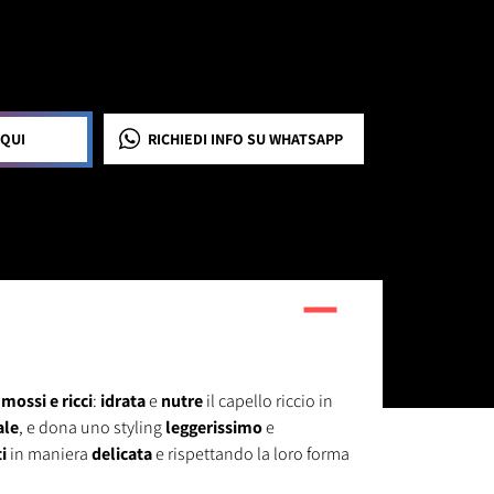
 QUI
RICHIEDI INFO
SU WHATSAPP
 mossi e ricci
:
idrata
e
nutre
il capello riccio in
ale
, e dona uno styling
leggerissimo
e
i
in maniera
delicata
e rispettando la loro forma