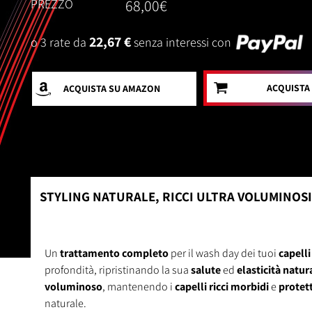
PREZZO
68,00€
22,67 €
o 3 rate da
senza interessi con
ACQUISTA
ACQUISTA
SU AMAZON
STYLING NATURALE, RICCI ULTRA VOLUMINOSI
Un
trattamento completo
per il wash day dei tuoi
capelli
profondità, ripristinando la sua
salute
ed
elasticità natur
voluminoso
, mantenendo i
capelli ricci morbidi
e
protett
naturale.