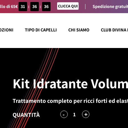
llo di 65€
31
:
36
:
36
CLICCA QUI
Spedizione gratuit
OZIONI
TIPO DI CAPELLI
CHI SIAMO
CLUB DIVINA
Kit Idratante Volu
Trattamento completo per ricci forti ed elast
-
+
1
QUANTITÀ