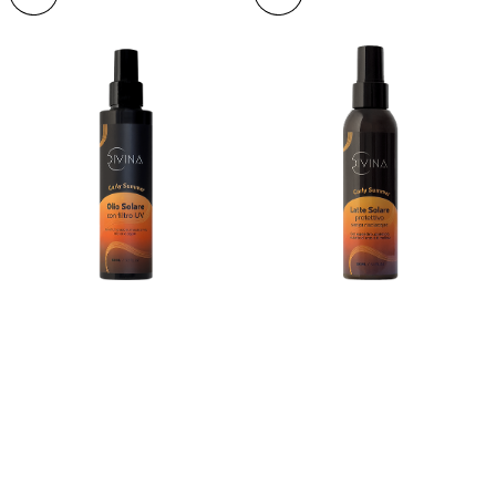
Olio Solare
con filtro UV
Latte Solare Protettivo
senza risciacquo
FORMATO
150ml/5,1
21,50€
10,75€
FORMATO
150ml/5,1
18,50€
9,25€
FL.OZ
FL.OZ
ACQUISTA
SU
ACQUISTA
SU
ACQUISTA QUI
ACQUISTA QUI
AMAZON
AMAZON