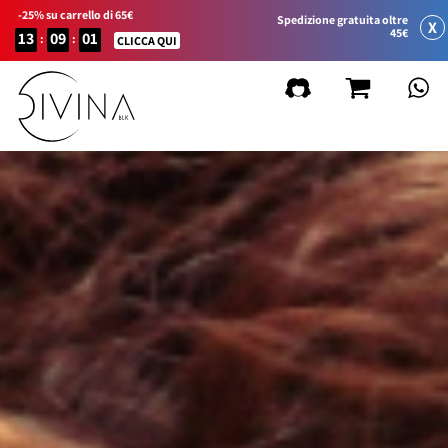
-25% su carrello di 65€
Spedizione gratuita oltre
X
45€
13
09
01
:
:
CLICCA QUI
FILTRA
Cancella filtri
per Linea di Prodotto
Natural&Amazing
Curly Summer
Accessori
Curl Balance
Baby Curly
Sport&Go
Gift Card