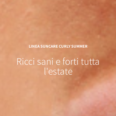
LINEA SUNCARE CURLY SUMMER
Ricci
sani
e
forti
tutta
l'estate