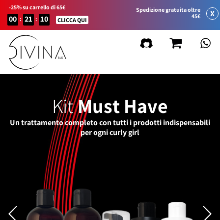
-25% su carrello di 65€
Spedizione gratuita oltre
X
45€
00
21
10
:
:
CLICCA QUI
Kit
Must Have
Un trattamento completo con tutti i prodotti indispensabili
per ogni curly girl