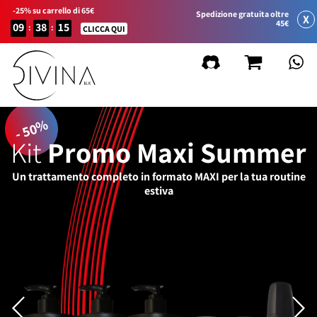
-25% su carrello di 65€
Spedizione gratuita oltre
X
45€
09
38
15
:
:
CLICCA QUI
- 50%
Kit
Promo Maxi Summer
Un trattamento completo in formato MAXI per la tua routine
estiva