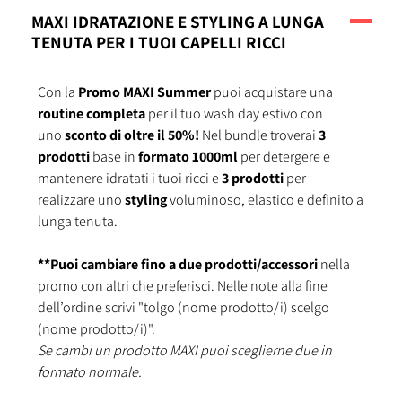
MAXI IDRATAZIONE E STYLING A LUNGA
TENUTA PER I TUOI CAPELLI RICCI
Con la
Promo MAXI Summer
puoi acquistare una
routine completa
per il tuo wash day estivo con
uno
sconto di oltre il 50%!
Nel bundle troverai
3
prodotti
base in
formato 1000ml
per detergere e
mantenere idratati i tuoi ricci e
3 prodotti
per
realizzare uno
styling
voluminoso, elastico e definito a
lunga tenuta.
**Puoi cambiare fino a due prodotti/accessori
nella
promo con altri che preferisci. Nelle note alla fine
dell’ordine scrivi "tolgo (nome prodotto/i) scelgo
(nome prodotto/i)".
Se cambi un prodotto MAXI puoi sceglierne due in
formato normale.