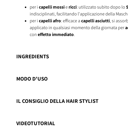
per i
capelli mossi
e
ricci
: utilizzato subito dopo lo
indisciplinati, facilitando l'applicazione della Mas
per i
capelli afro
: efficace a
capelli asciutti
, si asso
applicato in qualsiasi momento della giornata per
a
con
effetto immediato
.
INGREDIENTS
MODO D'USO
IL CONSIGLIO DELLA HAIR STYLIST
VIDEOTUTORIAL