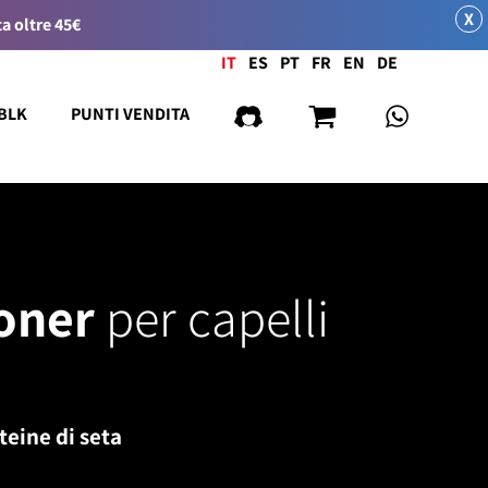
X
a oltre 45€
Lingua
IT
ES
PT
FR
EN
DE
 BLK
PUNTI VENDITA
ioner
per capelli
teine di seta