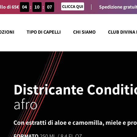
llo di 65€
04
:
10
:
07
CLICCA QUI
Spedizione gratuit
OZIONI
TIPO DI CAPELLI
CHI SIAMO
CLUB DIVINA
Districante Condit
afro
Con estratti di aloe e camomilla, miele e pro
FORMATO
250 ML / 8,4 FL.OZ