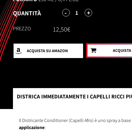
-
+
1
QUANTITÀ
PREZZO
12,50€
ACQUISTA
ACQUISTA
SU AMAZON
DISTRICA IMMEDIATAMENTE I CAPELLI RICCI PI
Il Districante Conditioner (Capelli Afro) è uno spray a bas
applicazione
: