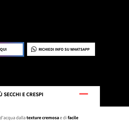
 QUI
RICHIEDI INFO
SU WHATSAPP
Ù SECCHI E CRESPI
e d'acqua dalla
texture cremosa
e di
facile