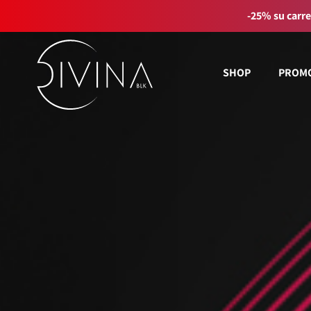
-25% su carre
FILTRA
Cancella filtri
SHOP
PROM
per Linea di Prodotto
Natural&Amazing
Curly Summer
Accessori
Curl Balance
Baby Curly
Sport&Go
Gift Card