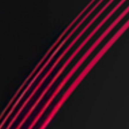
per Beneficio
Definizione
Styling
Elasticità
Anti Crespo
Salute
Luminosità
Riparazione
Ultra Idratazione
Morbidezza
Districante
Volume
Tutti i benefici
Detox
Refresh
TERMOPROTEZIONE
Protezione Solare
per Tipo di Capelli
KIT Prodotti