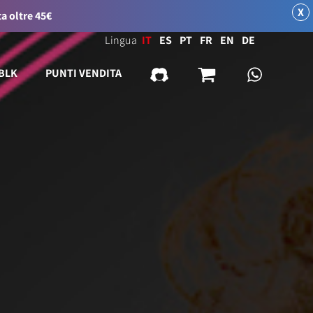
X
a oltre 45€
Lingua
IT
ES
PT
FR
EN
DE
 BLK
PUNTI VENDITA