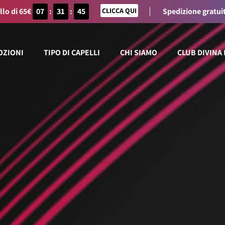
llo di 65€
07
:
31
:
45
CLICCA QUI
Spedizione gratuit
OZIONI
TIPO DI CAPELLI
CHI SIAMO
CLUB DIVINA