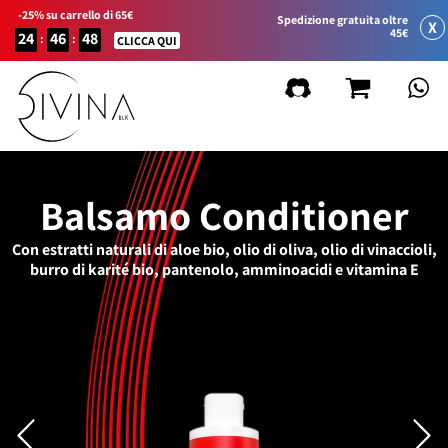
-25% su carrello di 65€
Spedizione gratuita oltre
X
45€
24
46
48
:
:
CLICCA QUI
Balsamo Conditioner
Con estratti naturali di aloe bio, olio di oliva, olio di vinaccioli,
burro di karité bio, pantenolo, amminoacidi e vitamina E