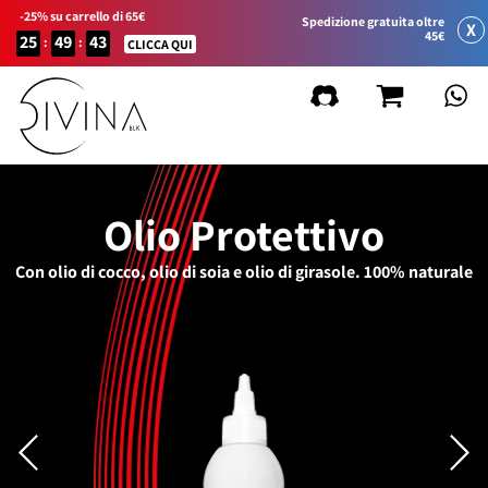
-25% su carrello di 65€
Spedizione gratuita oltre
X
45€
25
49
43
:
:
CLICCA QUI
Olio Protettivo
Con olio di cocco, olio di soia e olio di girasole. 100% naturale