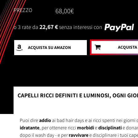
PREZZO
68,00€
22,67 €
o 3 rate da
senza interessi con
ACQUISTA
ACQUISTA
SU AMAZON
CAPELLI RICCI DEFINITI E LUMINOSI, OGNI GI
Puoi dire
addio
ai bad hair days e ai ricci spenti nei giorn
idratante
, per ottenere ricci
morbidi
e
disciplinati
e donar
dopo il wash day - e per
ravvivare
e disciplinare i tuoi cap