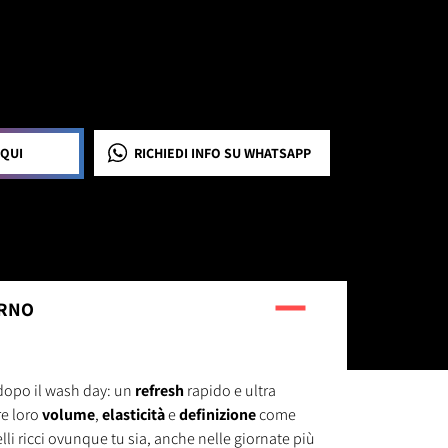
 QUI
RICHIEDI INFO
SU WHATSAPP
ORNO
i dopo il wash day: un
refresh
rapido e ultra
e loro
volume
,
elasticità
e
definizione
come
elli ricci ovunque tu sia, anche nelle giornate più