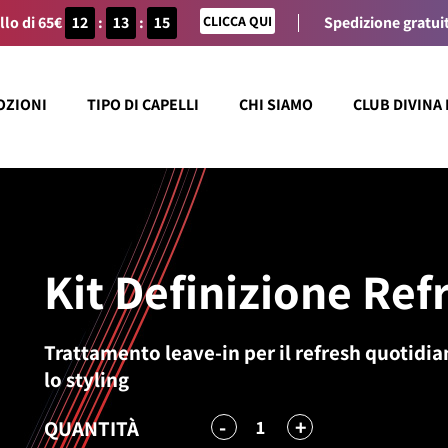
llo di 65€
12
:
13
:
15
CLICCA QUI
Spedizione gratuit
OZIONI
TIPO DI CAPELLI
CHI SIAMO
CLUB DIVINA
Kit Definizione Ref
Trattamento leave-in per il refresh quotidiano
lo styling
-
+
1
QUANTITÀ