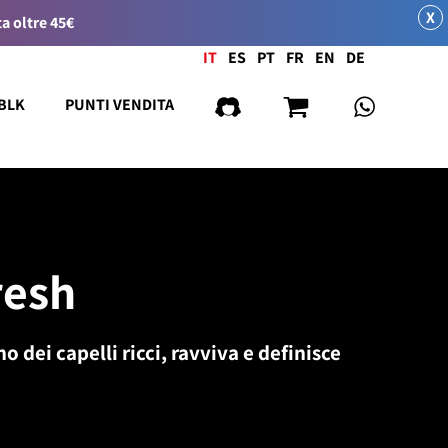
X
a oltre 45€
Lingua
IT
ES
PT
FR
EN
DE
 BLK
PUNTI VENDITA
resh
 dei capelli ricci, ravviva e definisce