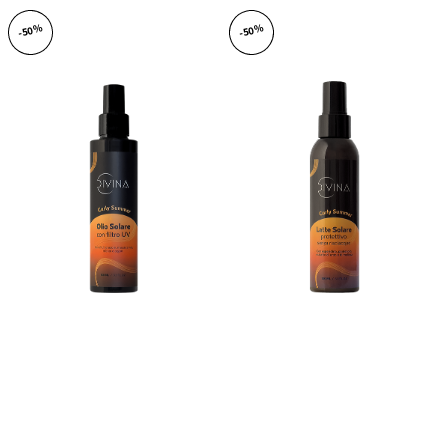
-50%
-50%
Sonnenschutz-Öl
mit UV-
Leave-in
Schützende
Filter
Sonnenmilch
FORMAT
150ml/5,1 FL.OZ
21,50€
10,75€
FORMAT
150ml/5,1 FL.OZ
18,50€
9,25€