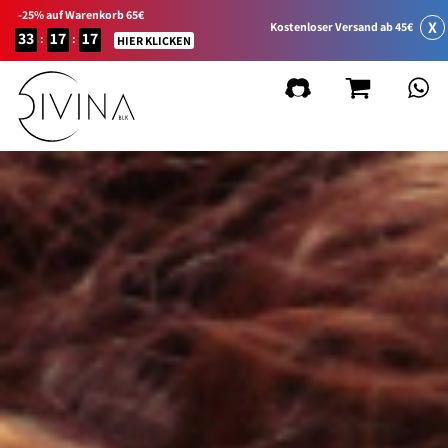
-25% auf Warenkorb 65€
X
Kostenloser Versand ab 45€
33
17
17
:
:
HIER KLICKEN
FILTER
Filter löschen
FILTER_LINEA_PRODOTTO
Natural&Amazing
Curly Summer
Zubehör
Curl Balance
Baby Curly
Sport&Go
GIFT_CARD