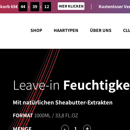
nkorb 65€
44
:
39
:
12
HIER KLICKEN
Kostenloser Ve
SHOP
HAARTYPEN
ÜBER UNS
CL
Leave-in
Feuchtigke
Mit natürlichen Sheabutter-Extrakten
FORMAT
1000ML / 33,8 FL.OZ
-
+
1
MENGE