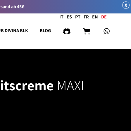
X
rsand ab 45€
Sprache
IT
ES
PT
FR
EN
DE
UB DIVINA BLK
BLOG
itscreme
MAXI