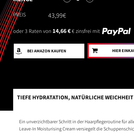
PREIS
43,99€
14,66 €
oder 3 Raten von
€ zinsfrei mit
HIER EINK
BEI AMAZON
KAUFEN
TIEFE HYDRATATION, NATÜRLICHE WEICHHEIT
Ein unverzichtbarer Schritt in der Haarpflegeroutine für a
Leave-In Moisturising Cream versiegelt die Schuppenschic