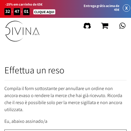
-25% em carrinho de 65€
Entrega grátis acima de
X
45€
32
47
01
:
:
CLIQUE AQUI
Effettua un reso
Compila il form sottostante per annullare un ordine non
ancora evaso o rendere la merce che hai già ricevuto. Ricorda
che il reso è possibile solo per la merce sigillata e non ancora
utilizzata.
Eu, abaixo assinado/a