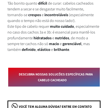
Tão bonito quanto
difícil
de curar: cabelos cacheados
tendem a secar e se desgastar muito facilmente,
tornando-se
crespos
e
incontroláveis
(especialmente
quando o tempo não está do nosso lado!).
Este tipo de cabelo requer
muito
cuidado
, especialmente
no caso dos cachos 3a e 3b: é essencial para mantê-los
profundamente
hidratados
e
nutridos
, de modo a
sempre ter cachos não só
macio
e
gerenciável
, mas
também
definido
,
elástico
e
brilhante
.
DESCUBRA NOSSAS SOLUÇÕES ESPECÍFICAS PARA
CABELO CACHEADO
VOCÊ TEM ALGUMA DÚVIDA? ENTRE EM CONTATO