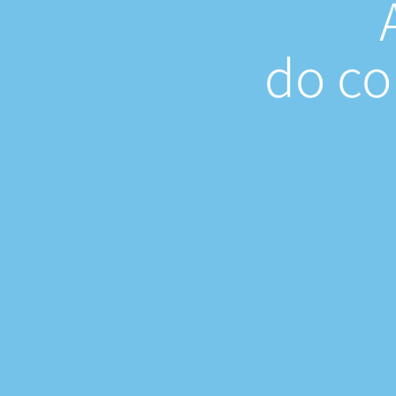
do
co