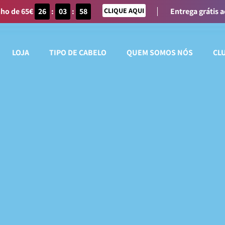
nho de 65€
26
:
03
:
58
CLIQUE AQUI
Entrega grátis 
LOJA
TIPO DE CABELO
QUEM SOMOS NÓS
CL