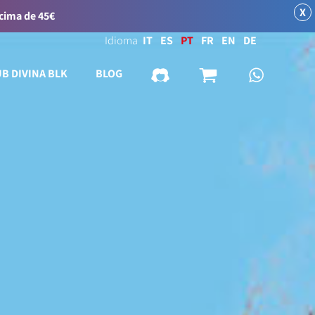
X
acima de 45€
Idioma
IT
ES
PT
FR
EN
DE
UB DIVINA BLK
BLOG