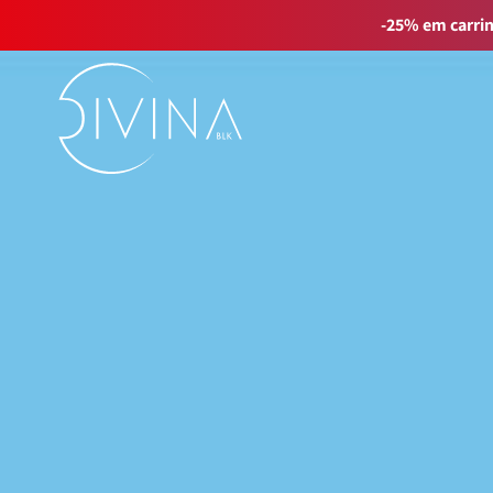
-25% em carri
FILTRAR
Limpiar filtros
por linha de produto
Natural&Amazing
Curly Summer
Acessórios
Curl Balance
Baby Curly
Sport&Go
GIFT_CARD