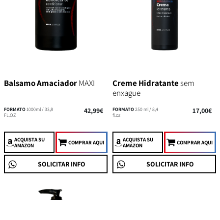
Balsamo Amaciador
MAXI
Creme Hidratante
sem
enxague
FORMATO
1000ml / 33,8
42,99€
FORMATO
250 ml / 8,4
17,00€
FL.OZ
fl.oz
ACQUISTA
SU
ACQUISTA
SU
COMPRAR AQUI
COMPRAR AQUI
AMAZON
AMAZON
SOLICITAR INFO
SOLICITAR INFO