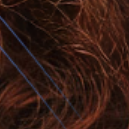
Detanglig
Volume
Todos os benefícios
Detox
Refresh
TERMOPROTEZIONE
Proteção Solar
por tipo de cabelo
KIT Produtos
Em promoção
Em promoção