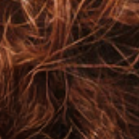
GIFT_CARD
Selecionar para benefício
Definição
Styling
Elasticidade
Anti Frizz
Saúde
Brilho
Reparação
Ultra-hidratação
Suavidade