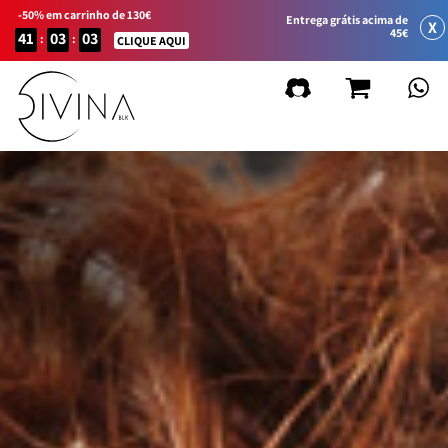
-50% em carrinho de 130€
Entrega grátis acima de
X
45€
41
03
03
:
:
CLIQUE AQUI
FILTRAR
Limpiar
filtros
por linha de produto
Natural&Amazing
Curly Summer
Acessórios
Curl Balance
Baby Curly
Sport&Go