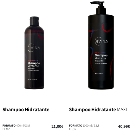
Shampoo Hidratante
Shampoo Hidratante
MAXI
FORMATO
400ml/13,5
21,00€
FORMATO
1000ml / 33,8
40,99€
FL.OZ
FL.OZ