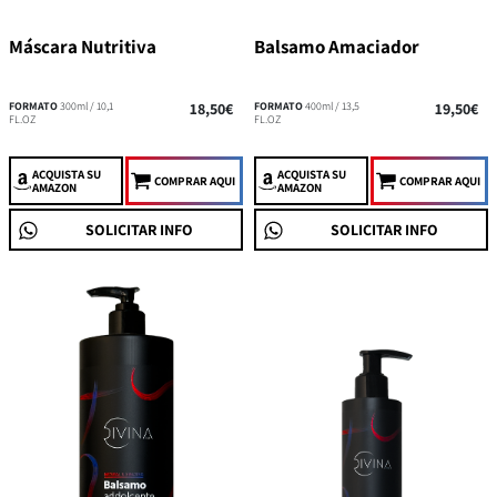
Máscara Nutritiva
Balsamo Amaciador
FORMATO
300ml / 10,1
18,50€
FORMATO
400ml / 13,5
19,50€
FL.OZ
FL.OZ
ACQUISTA
SU
ACQUISTA
SU
COMPRAR AQUI
COMPRAR AQUI
AMAZON
AMAZON
SOLICITAR INFO
SOLICITAR INFO