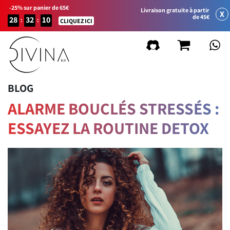
-25% sur panier de 65€
Livraison gratuite à partir
X
de 45€
28
32
10
:
:
CLIQUEZ ICI
BLOG
ALARME BOUCLÉS STRESSÉS :
ESSAYEZ LA ROUTINE DETOX