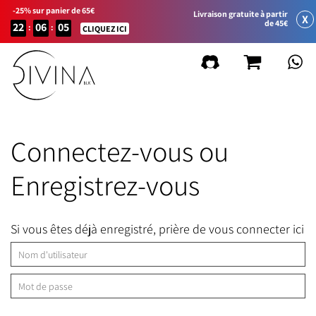
-25% sur panier de 65€
Livraison gratuite à partir
X
de 45€
22
06
05
:
:
CLIQUEZ ICI
Connectez-vous ou
Enregistrez-vous
Si vous êtes déjà enregistré, prière de vous connecter ici