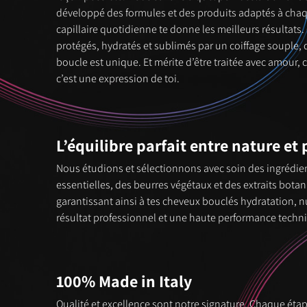
développé des formules et des produits adaptés à chaq
capillaire quotidienne te donne les meilleurs résultats. 
protégés, hydratés et sublimés par un coiffage souple,
boucle est unique. Et mérite d’être traitée avec amour, c
c’est une expression de toi.
L’équilibre parfait entre nature e
Nous étudions et sélectionnons avec soin des ingrédien
essentielles, des beurres végétaux et des extraits bota
garantissant ainsi à tes cheveux bouclés hydratation, nu
résultat professionnel et une haute performance techn
100% Made in Italy
Qualité et excellence sont notre signature. Chaque étape