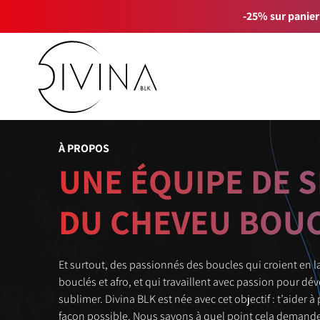
-25% sur panier
À PROPOS
UNE ÉQUIPE DE S
DU CHEVEU BOU
Et surtout, des passionnés des boucles qui croient en 
bouclés et afro, et qui travaillent avec passion pour dé
sublimer. Divina BLK est née avec cet objectif : t’aider 
façon possible. Nous savons à quel point cela demande