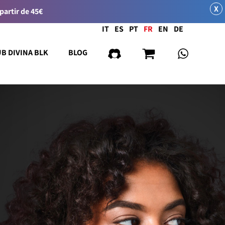
X
 partir de 45€
Langue
IT
ES
PT
FR
EN
DE
UB DIVINA BLK
BLOG