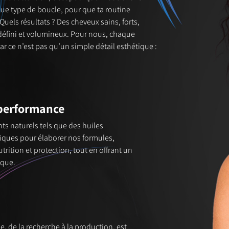
ue type de boucle, pour que ta routine
Quels résultats ? Des cheveux sains, forts,
 défini et volumineux. Pour nous, chaque
ar ce n’est pas qu’un simple détail esthétique :
t performance
ts naturels tels que des huiles
niques pour élaborer nos formules,
trition et protection, tout en offrant un
ique.
, de la recherche à la production, est