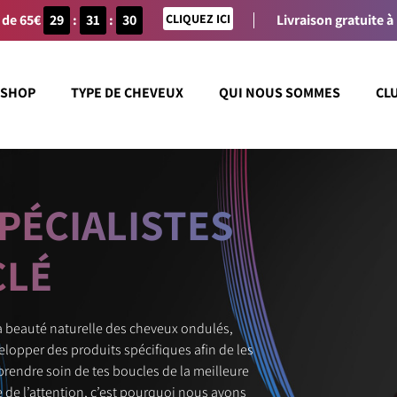
 de 65€
29
:
31
:
30
CLIQUEZ ICI
Livraison gratuite à
SHOP
TYPE DE CHEVEUX
QUI NOUS SOMMES
CL
PÉCIALISTES
CLÉ
la beauté naturelle des cheveux ondulés,
velopper des produits spécifiques afin de les
à prendre soin de tes boucles de la meilleure
 de l’attention, c’est pourquoi nous avons