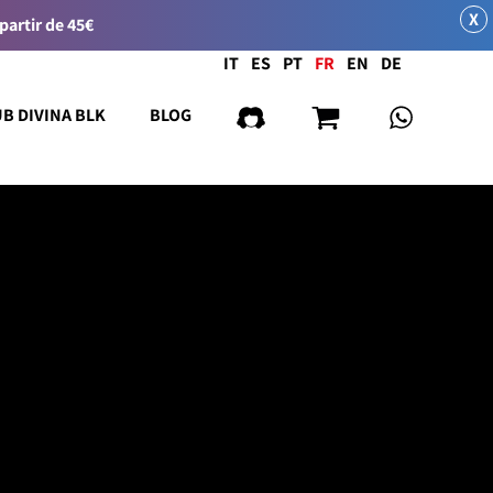
X
 partir de 45€
Langue
IT
ES
PT
FR
EN
DE
UB DIVINA BLK
BLOG