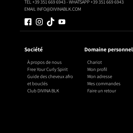
TEL
+39 351 669 6943
- WHATSAPP
+39 351 669 6943
EMAIL
INFO@DIVINABLK.COM
Société
Domaine personnel
À propos de nous
Chariot
Free Your Curly Spirit
Mon profil
Guide des cheveux afro
Mon adresse
et bouclés
Mes commandes
Club DIVINA BLK
Faire un retour