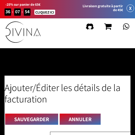
-25% sur panier de 65€
Livraison gratuite à partir
X
de 45€
36
07
54
:
:
CLIQUEZ ICI
Détails de votre compte
Ajouter/Éditer les détails de la
facturation
SAUVEGARDER
ANNULER