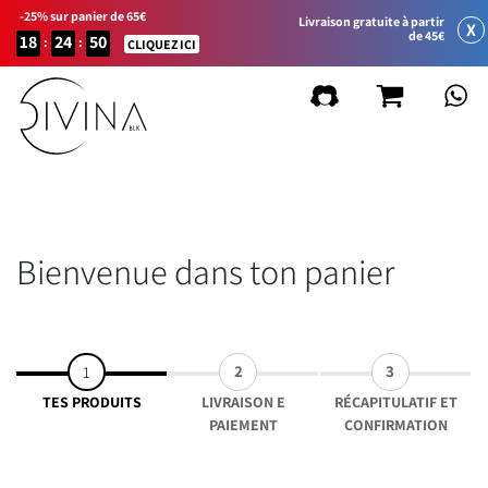
-25% sur panier de 65€
Livraison gratuite à partir
X
de 45€
18
24
50
:
:
CLIQUEZ ICI
Bienvenue dans ton panier
2
3
1
TES PRODUITS
LIVRAISON E
RÉCAPITULATIF ET
PAIEMENT
CONFIRMATION