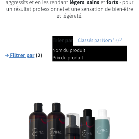
aggressifs et en les rendant
légers
,
sains
et
forts
- pour
un résultat professionnel et une sensation de bien-être
et légèreté.
Trier par
Classés par Nom ' +/-'
Nom du produit
Filtrer par
(
2
)
Prix du produit