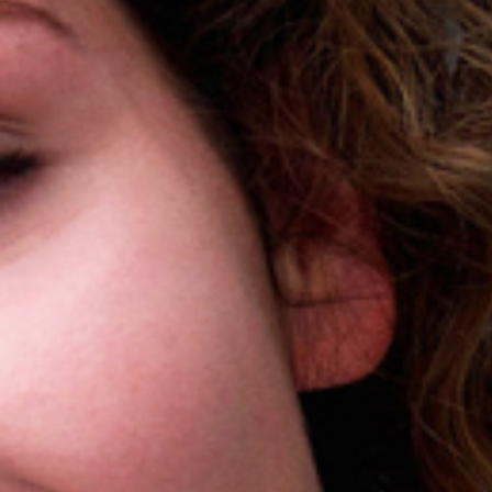
Démêlant
Volume
Tous les avantages
Detox
Refresh
TERMOPROTEZIONE
Protection Solaire
Type de cheveux
KIT de produits
En promotion
En promotion