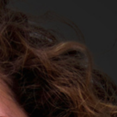
GIFT_CARD
Benefit
Définition
Styling
Élasticité
Anti Crépus
Santé
Luminosité
Réparation
Ultra Hydratation
Douceur