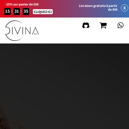
-25% sur panier de 65€
Livraison gratuite à partir
X
de 45€
15
31
35
:
:
CLIQUEZ ICI
FILTRER PAR
Supprimer les filtres
Ligne de produits
Natural&Amazing
Curly Summer
Accessoires
Curl Balance
Baby Curly
Sport&Go